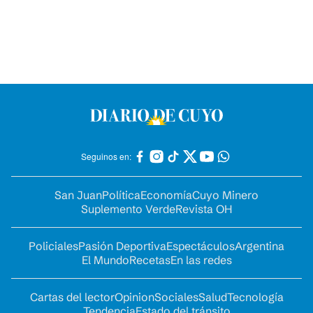
Seguinos en:
San Juan
Política
Economía
Cuyo Minero
Suplemento Verde
Revista OH
Policiales
Pasión Deportiva
Espectáculos
Argentina
El Mundo
Recetas
En las redes
Cartas del lector
Opinion
Sociales
Salud
Tecnología
Tendencia
Estado del tránsito