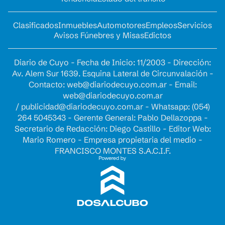
Clasificados
Inmuebles
Automotores
Empleos
Servicios
Avisos Fúnebres y Misas
Edictos
Diario de Cuyo - Fecha de Inicio: 11/2003 - Dirección:
Av. Alem Sur 1639. Esquina Lateral de Circunvalación -
Contacto:
web@diariodecuyo.com.ar
- Email:
web@diariodecuyo.com.ar
/
publicidad@diariodecuyo.com.ar
-
Whatsapp: (054)
264 5045343 - Gerente General: Pablo Dellazoppa -
Secretario de Redacción: Diego Castillo - Editor Web:
Mario Romero - Empresa propietaria del medio -
FRANCISCO MONTES S.A.C.I.F.