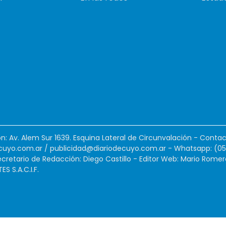
ión: Av. Alem Sur 1639. Esquina Lateral de Circunvalación - Contac
cuyo.com.ar
/
publicidad@diariodecuyo.com.ar
-
Whatsapp: (0
cretario de Redacción: Diego Castillo - Editor Web: Mario Romer
 S.A.C.I.F.