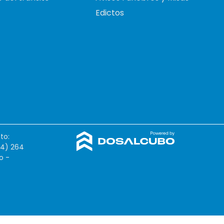
Edictos
to:
54) 264
o -