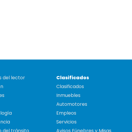
 del lector
Clasificados
on
Clasificados
es
Inmuebles
Automotores
logía
Empleos
ncia
Servicios
 del tránsito
Avisos Fúnebres y Misas