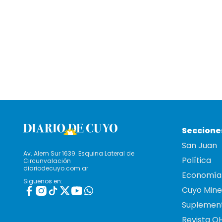
Seccione
San Juan
Av. Alem Sur 1639. Esquina Lateral de
Política
Circunvalación
diariodecuyo.com.ar
Economía
Siguenos en:
Cuyo Mine
Suplemen
Revista O