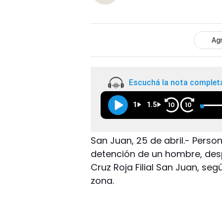
Agr
Escuchá la nota complet
1
1.5
10
10
San Juan, 25 de abril.- Perso
detención de un hombre, despu
Cruz Roja Filial San Juan, seg
zona.