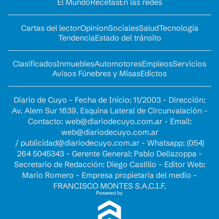
El Mundo
Recetas
En las redes
Cartas del lector
Opinion
Sociales
Salud
Tecnología
Tendencia
Estado del tránsito
Clasificados
Inmuebles
Automotores
Empleos
Servicios
Avisos Fúnebres y Misas
Edictos
Diario de Cuyo - Fecha de Inicio: 11/2003 - Dirección:
Av. Alem Sur 1639. Esquina Lateral de Circunvalación -
Contacto:
web@diariodecuyo.com.ar
- Email:
web@diariodecuyo.com.ar
/
publicidad@diariodecuyo.com.ar
-
Whatsapp: (054)
264 5045343 - Gerente General: Pablo Dellazoppa -
Secretario de Redacción: Diego Castillo - Editor Web:
Mario Romero - Empresa propietaria del medio -
FRANCISCO MONTES S.A.C.I.F.