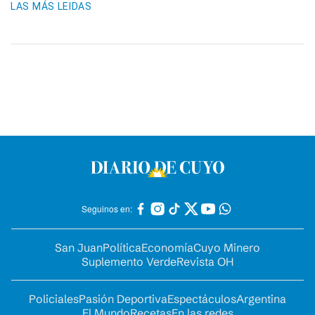
LAS MÁS LEIDAS
Seguinos en:
San Juan
Política
Economía
Cuyo Minero
Suplemento Verde
Revista OH
Policiales
Pasión Deportiva
Espectáculos
Argentina
El Mundo
Recetas
En las redes