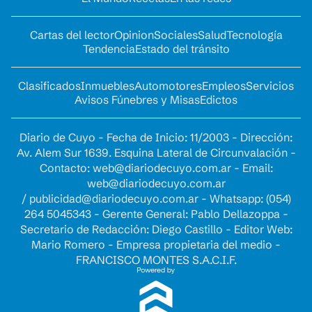
Cartas del lector
Opinion
Sociales
Salud
Tecnología
Tendencia
Estado del tránsito
Clasificados
Inmuebles
Automotores
Empleos
Servicios
Avisos Fúnebres y Misas
Edictos
Diario de Cuyo - Fecha de Inicio: 11/2003 - Dirección:
Av. Alem Sur 1639. Esquina Lateral de Circunvalación -
Contacto:
web@diariodecuyo.com.ar
- Email:
web@diariodecuyo.com.ar
/
publicidad@diariodecuyo.com.ar
-
Whatsapp: (054)
264 5045343 - Gerente General: Pablo Dellazoppa -
Secretario de Redacción: Diego Castillo - Editor Web:
Mario Romero - Empresa propietaria del medio -
FRANCISCO MONTES S.A.C.I.F.