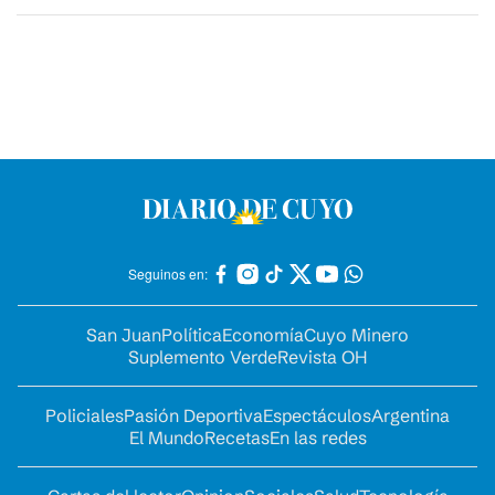
Seguinos en:
San Juan
Política
Economía
Cuyo Minero
Suplemento Verde
Revista OH
Policiales
Pasión Deportiva
Espectáculos
Argentina
El Mundo
Recetas
En las redes