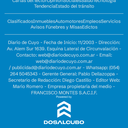
Cartas del lector
Opinion
Sociales
Salud
Tecnología
Tendencia
Estado del tránsito
Clasificados
Inmuebles
Automotores
Empleos
Servicios
Avisos Fúnebres y Misas
Edictos
Diario de Cuyo - Fecha de Inicio: 11/2003 - Dirección:
Av. Alem Sur 1639. Esquina Lateral de Circunvalación -
Contacto:
web@diariodecuyo.com.ar
- Email:
web@diariodecuyo.com.ar
/
publicidad@diariodecuyo.com.ar
-
Whatsapp: (054)
264 5045343 - Gerente General: Pablo Dellazoppa -
Secretario de Redacción: Diego Castillo - Editor Web:
Mario Romero - Empresa propietaria del medio -
FRANCISCO MONTES S.A.C.I.F.