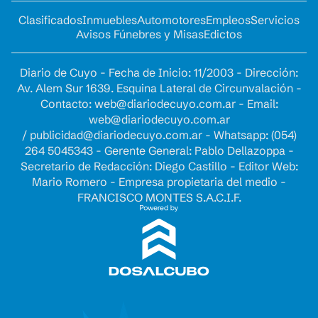
Clasificados
Inmuebles
Automotores
Empleos
Servicios
Avisos Fúnebres y Misas
Edictos
Diario de Cuyo - Fecha de Inicio: 11/2003 - Dirección:
Av. Alem Sur 1639. Esquina Lateral de Circunvalación -
Contacto:
web@diariodecuyo.com.ar
- Email:
web@diariodecuyo.com.ar
/
publicidad@diariodecuyo.com.ar
-
Whatsapp: (054)
264 5045343 - Gerente General: Pablo Dellazoppa -
Secretario de Redacción: Diego Castillo - Editor Web:
Mario Romero - Empresa propietaria del medio -
FRANCISCO MONTES S.A.C.I.F.