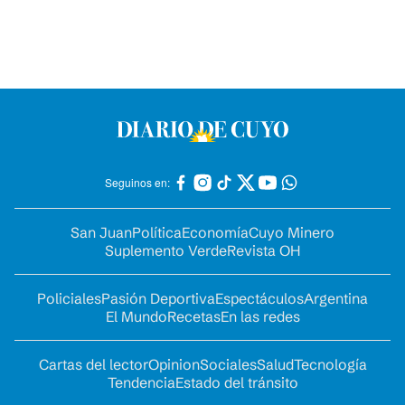
Seguinos en:
San Juan
Política
Economía
Cuyo Minero
Suplemento Verde
Revista OH
Policiales
Pasión Deportiva
Espectáculos
Argentina
El Mundo
Recetas
En las redes
Cartas del lector
Opinion
Sociales
Salud
Tecnología
Tendencia
Estado del tránsito