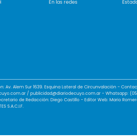
H
En las redes
Estado
ión: Av. Alem Sur 1639. Esquina Lateral de Circunvalación - Contac
cuyo.com.ar
/
publicidad@diariodecuyo.com.ar
-
Whatsapp: (0
cretario de Redacción: Diego Castillo - Editor Web: Mario Romer
 S.A.C.I.F.