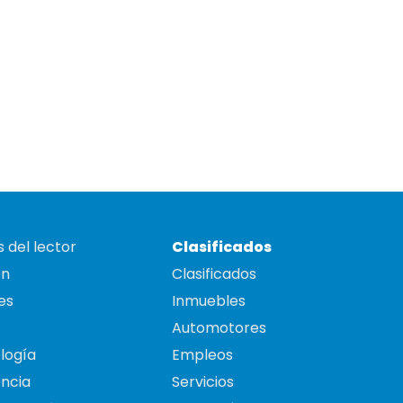
 del lector
Clasificados
on
Clasificados
es
Inmuebles
Automotores
logía
Empleos
ncia
Servicios