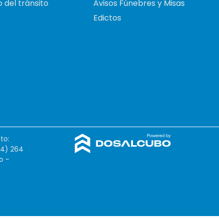
 del tránsito
Avisos Fúnebres y Misas
Edictos
to:
54) 264
o -