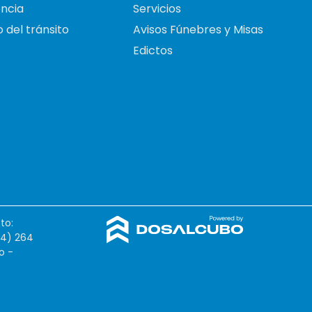
ncia
Servicios
 del tránsito
Avisos Fúnebres y Misas
Edictos
to:
54) 264
o -