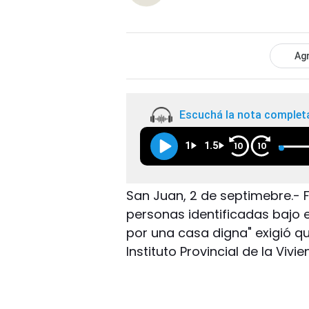
Agr
Escuchá la nota complet
1
1.5
10
10
San Juan, 2 de septimebre.- 
personas identificadas bajo 
por una casa digna" exigió q
Instituto Provincial de la Viv