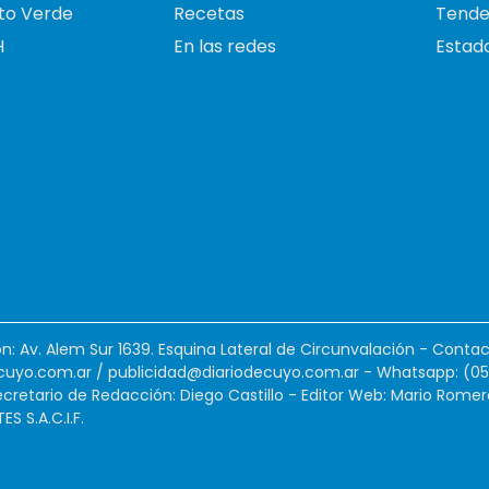
to Verde
Recetas
Tende
H
En las redes
Estado
ión: Av. Alem Sur 1639. Esquina Lateral de Circunvalación - Contac
cuyo.com.ar
/
publicidad@diariodecuyo.com.ar
-
Whatsapp: (0
cretario de Redacción: Diego Castillo - Editor Web: Mario Romer
 S.A.C.I.F.