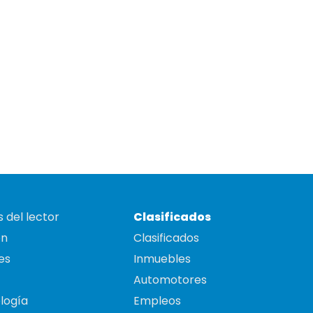
 del lector
Clasificados
on
Clasificados
es
Inmuebles
Automotores
logía
Empleos