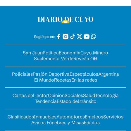
Seguinos en:
San Juan
Política
Economía
Cuyo Minero
Suplemento Verde
Revista OH
Policiales
Pasión Deportiva
Espectáculos
Argentina
El Mundo
Recetas
En las redes
Cartas del lector
Opinion
Sociales
Salud
Tecnología
Tendencia
Estado del tránsito
Clasificados
Inmuebles
Automotores
Empleos
Servicios
Avisos Fúnebres y Misas
Edictos