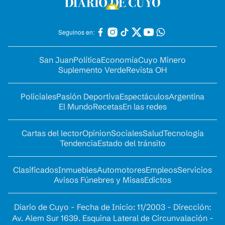
Seguinos en:
San Juan
Política
Economía
Cuyo Minero
Suplemento Verde
Revista OH
Policiales
Pasión Deportiva
Espectáculos
Argentina
El Mundo
Recetas
En las redes
Cartas del lector
Opinion
Sociales
Salud
Tecnología
Tendencia
Estado del tránsito
Clasificados
Inmuebles
Automotores
Empleos
Servicios
Avisos Fúnebres y Misas
Edictos
Diario de Cuyo - Fecha de Inicio: 11/2003 - Dirección:
Av. Alem Sur 1639. Esquina Lateral de Circunvalación -