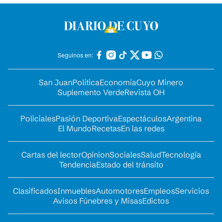
Seguinos en:
San Juan
Política
Economía
Cuyo Minero
Suplemento Verde
Revista OH
Policiales
Pasión Deportiva
Espectáculos
Argentina
El Mundo
Recetas
En las redes
Cartas del lector
Opinion
Sociales
Salud
Tecnología
Tendencia
Estado del tránsito
Clasificados
Inmuebles
Automotores
Empleos
Servicios
Avisos Fúnebres y Misas
Edictos