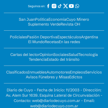
Seguinos en:
San Juan
Política
Economía
Cuyo Minero
Suplemento Verde
Revista OH
Policiales
Pasión Deportiva
Espectáculos
Argentina
El Mundo
Recetas
En las redes
Cartas del lector
Opinion
Sociales
Salud
Tecnología
Tendencia
Estado del tránsito
Clasificados
Inmuebles
Automotores
Empleos
Servicios
Avisos Fúnebres y Misas
Edictos
Diario de Cuyo - Fecha de Inicio: 11/2003 - Dirección:
Av. Alem Sur 1639. Esquina Lateral de Circunvalación -
Contacto:
web@diariodecuyo.com.ar
- Email:
web@diariodecuyo.com.ar