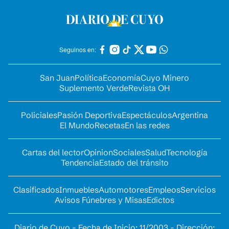
Seguinos en:
San Juan
Política
Economía
Cuyo Minero
Suplemento Verde
Revista OH
Policiales
Pasión Deportiva
Espectáculos
Argentina
El Mundo
Recetas
En las redes
Cartas del lector
Opinion
Sociales
Salud
Tecnología
Tendencia
Estado del tránsito
Clasificados
Inmuebles
Automotores
Empleos
Servicios
Avisos Fúnebres y Misas
Edictos
Diario de Cuyo - Fecha de Inicio: 11/2003 - Dirección: