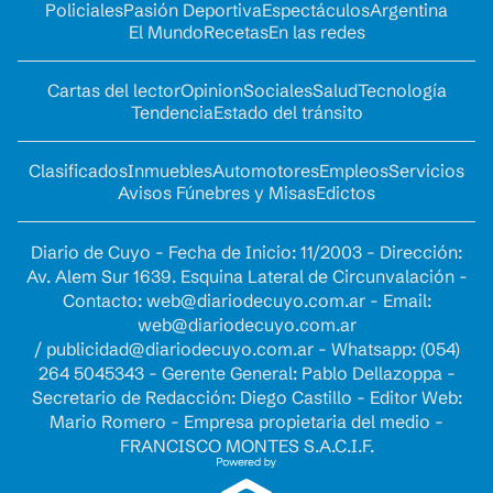
Policiales
Pasión Deportiva
Espectáculos
Argentina
El Mundo
Recetas
En las redes
Cartas del lector
Opinion
Sociales
Salud
Tecnología
Tendencia
Estado del tránsito
Clasificados
Inmuebles
Automotores
Empleos
Servicios
Avisos Fúnebres y Misas
Edictos
Diario de Cuyo - Fecha de Inicio: 11/2003 - Dirección:
Av. Alem Sur 1639. Esquina Lateral de Circunvalación -
Contacto:
web@diariodecuyo.com.ar
- Email:
web@diariodecuyo.com.ar
/
publicidad@diariodecuyo.com.ar
-
Whatsapp: (054)
264 5045343 - Gerente General: Pablo Dellazoppa -
Secretario de Redacción: Diego Castillo - Editor Web:
Mario Romero - Empresa propietaria del medio -
FRANCISCO MONTES S.A.C.I.F.