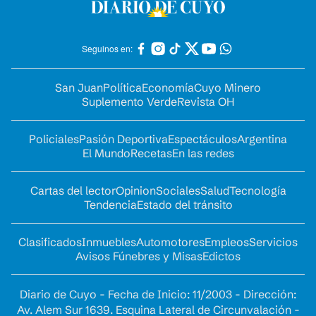
Seguinos en:
San Juan
Política
Economía
Cuyo Minero
Suplemento Verde
Revista OH
Policiales
Pasión Deportiva
Espectáculos
Argentina
El Mundo
Recetas
En las redes
Cartas del lector
Opinion
Sociales
Salud
Tecnología
Tendencia
Estado del tránsito
Clasificados
Inmuebles
Automotores
Empleos
Servicios
Avisos Fúnebres y Misas
Edictos
Diario de Cuyo - Fecha de Inicio: 11/2003 - Dirección:
Av. Alem Sur 1639. Esquina Lateral de Circunvalación -