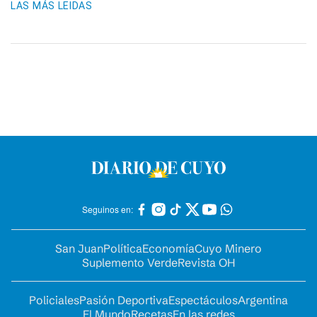
LAS MÁS LEIDAS
Seguinos en:
San Juan
Política
Economía
Cuyo Minero
Suplemento Verde
Revista OH
Policiales
Pasión Deportiva
Espectáculos
Argentina
El Mundo
Recetas
En las redes