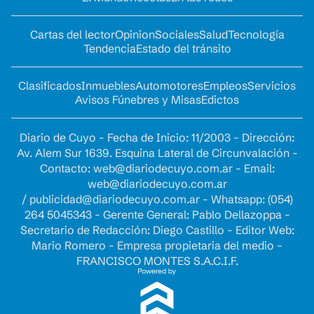
Cartas del lector
Opinion
Sociales
Salud
Tecnología
Tendencia
Estado del tránsito
Clasificados
Inmuebles
Automotores
Empleos
Servicios
Avisos Fúnebres y Misas
Edictos
Diario de Cuyo - Fecha de Inicio: 11/2003 - Dirección:
Av. Alem Sur 1639. Esquina Lateral de Circunvalación -
Contacto:
web@diariodecuyo.com.ar
- Email:
web@diariodecuyo.com.ar
/
publicidad@diariodecuyo.com.ar
-
Whatsapp: (054)
264 5045343 - Gerente General: Pablo Dellazoppa -
Secretario de Redacción: Diego Castillo - Editor Web:
Mario Romero - Empresa propietaria del medio -
FRANCISCO MONTES S.A.C.I.F.