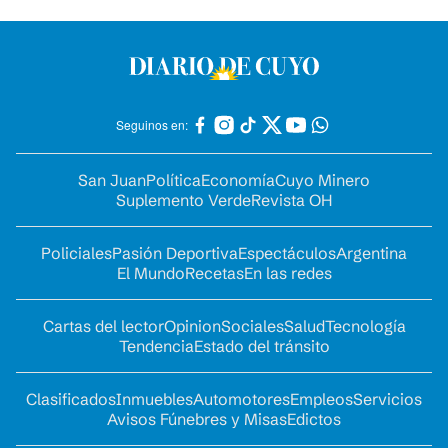
Seguinos en:
San Juan
Política
Economía
Cuyo Minero
Suplemento Verde
Revista OH
Policiales
Pasión Deportiva
Espectáculos
Argentina
El Mundo
Recetas
En las redes
Cartas del lector
Opinion
Sociales
Salud
Tecnología
Tendencia
Estado del tránsito
Clasificados
Inmuebles
Automotores
Empleos
Servicios
Avisos Fúnebres y Misas
Edictos