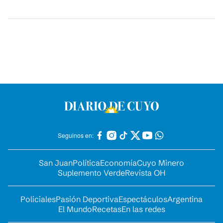
Seguinos en:
San Juan
Política
Economía
Cuyo Minero
Suplemento Verde
Revista OH
Policiales
Pasión Deportiva
Espectáculos
Argentina
El Mundo
Recetas
En las redes