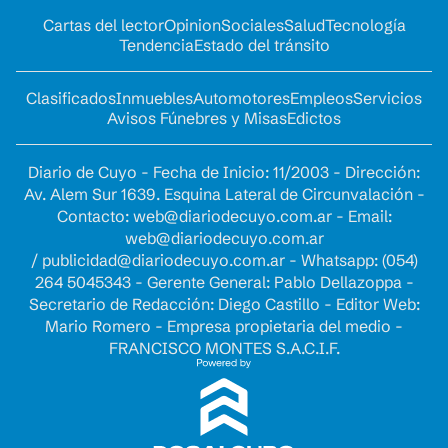
Cartas del lector
Opinion
Sociales
Salud
Tecnología
Tendencia
Estado del tránsito
Clasificados
Inmuebles
Automotores
Empleos
Servicios
Avisos Fúnebres y Misas
Edictos
Diario de Cuyo - Fecha de Inicio: 11/2003 - Dirección:
Av. Alem Sur 1639. Esquina Lateral de Circunvalación -
Contacto:
web@diariodecuyo.com.ar
- Email:
web@diariodecuyo.com.ar
/
publicidad@diariodecuyo.com.ar
-
Whatsapp: (054)
264 5045343 - Gerente General: Pablo Dellazoppa -
Secretario de Redacción: Diego Castillo - Editor Web:
Mario Romero - Empresa propietaria del medio -
FRANCISCO MONTES S.A.C.I.F.