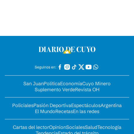
Seguinos en:
San Juan
Política
Economía
Cuyo Minero
Suplemento Verde
Revista OH
Policiales
Pasión Deportiva
Espectáculos
Argentina
El Mundo
Recetas
En las redes
Cartas del lector
Opinion
Sociales
Salud
Tecnología
Tendencia
Estado del tránsito