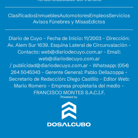
Clasificados
Inmuebles
Automotores
Empleos
Servicios
Avisos Fúnebres y Misas
Edictos
Diario de Cuyo - Fecha de Inicio: 11/2003 - Dirección:
Av. Alem Sur 1639. Esquina Lateral de Circunvalación -
Contacto:
web@diariodecuyo.com.ar
- Email:
web@diariodecuyo.com.ar
/
publicidad@diariodecuyo.com.ar
-
Whatsapp: (054)
264 5045343 - Gerente General: Pablo Dellazoppa -
Secretario de Redacción: Diego Castillo - Editor Web:
Mario Romero - Empresa propietaria del medio -
FRANCISCO MONTES S.A.C.I.F.