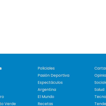
s
Policiales
Cartas
Pasión Deportiva
Opini
Espectáculos
Social
Argentina
Salud
ro
El Mundo
Tecno
to Verde
Recetas
Tende