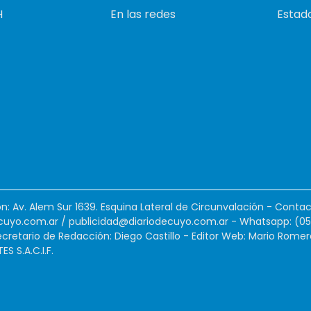
H
En las redes
Estado
ión: Av. Alem Sur 1639. Esquina Lateral de Circunvalación - Contac
cuyo.com.ar
/
publicidad@diariodecuyo.com.ar
-
Whatsapp: (0
cretario de Redacción: Diego Castillo - Editor Web: Mario Romer
 S.A.C.I.F.