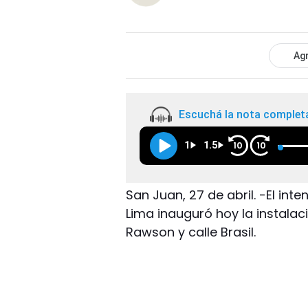
Agr
Escuchá la nota complet
1
1.5
10
10
San Juan, 27 de abril. -El in
Lima inauguró hoy la instala
Rawson y calle Brasil.