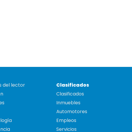
 del lector
Clasificados
on
Clasificados
es
Inmuebles
Automotores
logía
Empleos
ncia
Servicios