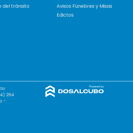
 del tránsito
Avisos Fúnebres y Misas
Edictos
to:
54) 264
o -