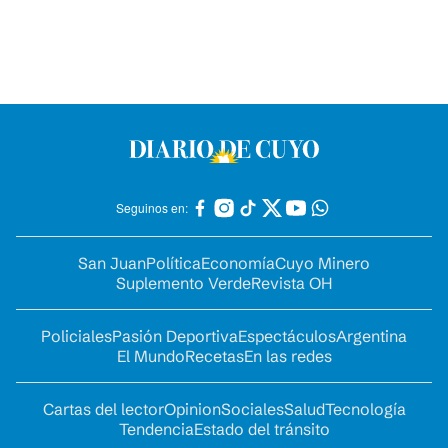
Seguinos en:
San Juan
Política
Economía
Cuyo Minero
Suplemento Verde
Revista OH
Policiales
Pasión Deportiva
Espectáculos
Argentina
El Mundo
Recetas
En las redes
Cartas del lector
Opinion
Sociales
Salud
Tecnología
Tendencia
Estado del tránsito