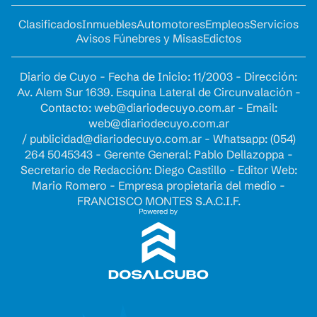
Clasificados
Inmuebles
Automotores
Empleos
Servicios
Avisos Fúnebres y Misas
Edictos
Diario de Cuyo - Fecha de Inicio: 11/2003 - Dirección:
Av. Alem Sur 1639. Esquina Lateral de Circunvalación -
Contacto:
web@diariodecuyo.com.ar
- Email:
web@diariodecuyo.com.ar
/
publicidad@diariodecuyo.com.ar
-
Whatsapp: (054)
264 5045343 - Gerente General: Pablo Dellazoppa -
Secretario de Redacción: Diego Castillo - Editor Web:
Mario Romero - Empresa propietaria del medio -
FRANCISCO MONTES S.A.C.I.F.