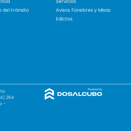
ncia
Servicios
 del tránsito
Avisos Fúnebres y Misas
Edictos
to:
54) 264
o -