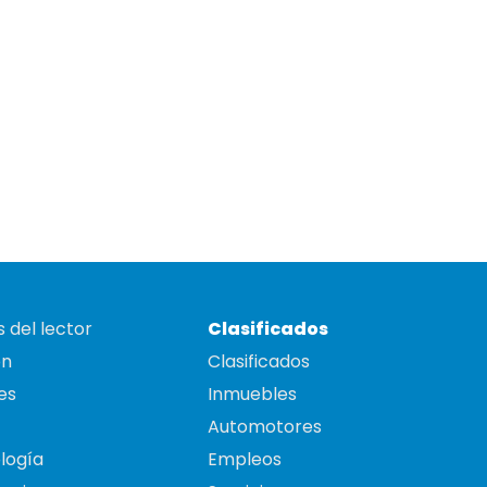
 del lector
Clasificados
on
Clasificados
es
Inmuebles
Automotores
logía
Empleos