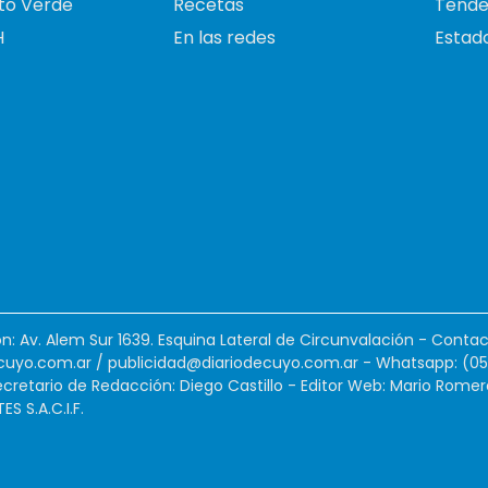
to Verde
Recetas
Tende
H
En las redes
Estado
ión: Av. Alem Sur 1639. Esquina Lateral de Circunvalación - Contac
cuyo.com.ar
/
publicidad@diariodecuyo.com.ar
-
Whatsapp: (0
cretario de Redacción: Diego Castillo - Editor Web: Mario Romer
 S.A.C.I.F.