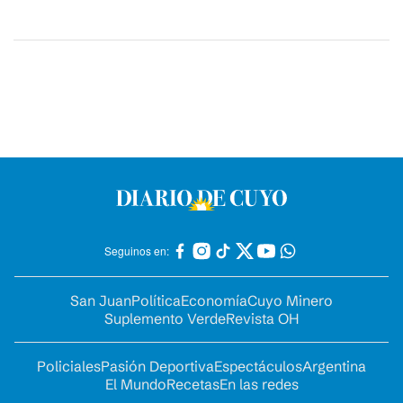
Seguinos en:
San Juan
Política
Economía
Cuyo Minero
Suplemento Verde
Revista OH
Policiales
Pasión Deportiva
Espectáculos
Argentina
El Mundo
Recetas
En las redes