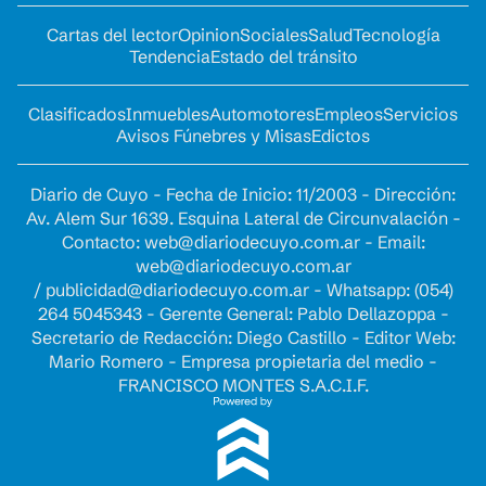
Cartas del lector
Opinion
Sociales
Salud
Tecnología
Tendencia
Estado del tránsito
Clasificados
Inmuebles
Automotores
Empleos
Servicios
Avisos Fúnebres y Misas
Edictos
Diario de Cuyo - Fecha de Inicio: 11/2003 - Dirección:
Av. Alem Sur 1639. Esquina Lateral de Circunvalación -
Contacto:
web@diariodecuyo.com.ar
- Email:
web@diariodecuyo.com.ar
/
publicidad@diariodecuyo.com.ar
-
Whatsapp: (054)
264 5045343 - Gerente General: Pablo Dellazoppa -
Secretario de Redacción: Diego Castillo - Editor Web:
Mario Romero - Empresa propietaria del medio -
FRANCISCO MONTES S.A.C.I.F.