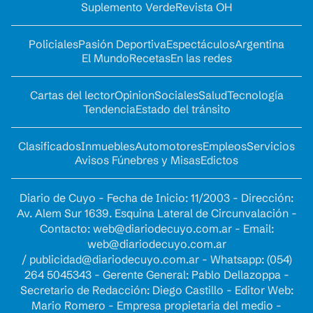
Suplemento Verde
Revista OH
Policiales
Pasión Deportiva
Espectáculos
Argentina
El Mundo
Recetas
En las redes
Cartas del lector
Opinion
Sociales
Salud
Tecnología
Tendencia
Estado del tránsito
Clasificados
Inmuebles
Automotores
Empleos
Servicios
Avisos Fúnebres y Misas
Edictos
Diario de Cuyo - Fecha de Inicio: 11/2003 - Dirección:
Av. Alem Sur 1639. Esquina Lateral de Circunvalación -
Contacto:
web@diariodecuyo.com.ar
- Email:
web@diariodecuyo.com.ar
/
publicidad@diariodecuyo.com.ar
-
Whatsapp: (054)
264 5045343 - Gerente General: Pablo Dellazoppa -
Secretario de Redacción: Diego Castillo - Editor Web:
Mario Romero - Empresa propietaria del medio -