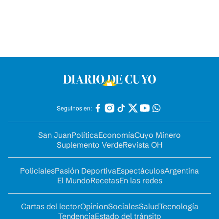
Seguinos en:
San Juan
Política
Economía
Cuyo Minero
Suplemento Verde
Revista OH
Policiales
Pasión Deportiva
Espectáculos
Argentina
El Mundo
Recetas
En las redes
Cartas del lector
Opinion
Sociales
Salud
Tecnología
Tendencia
Estado del tránsito