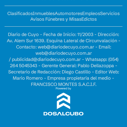
Clasificados
Inmuebles
Automotores
Empleos
Servicios
Avisos Fúnebres y Misas
Edictos
Diario de Cuyo - Fecha de Inicio: 11/2003 - Dirección:
Av. Alem Sur 1639. Esquina Lateral de Circunvalación -
Contacto:
web@diariodecuyo.com.ar
- Email:
web@diariodecuyo.com.ar
/
publicidad@diariodecuyo.com.ar
-
Whatsapp: (054)
264 5045343 - Gerente General: Pablo Dellazoppa -
Secretario de Redacción: Diego Castillo - Editor Web:
Mario Romero - Empresa propietaria del medio -
FRANCISCO MONTES S.A.C.I.F.