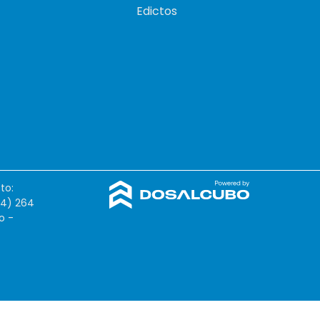
Edictos
to:
54) 264
o -