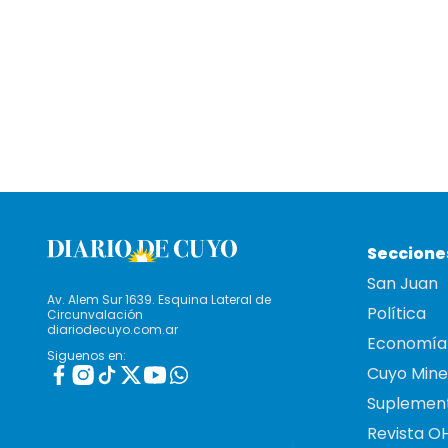
Seccione
San Juan
Av. Alem Sur 1639. Esquina Lateral de
Política
Circunvalación
diariodecuyo.com.ar
Economía
Siguenos en:
Cuyo Mine
Suplemen
Revista O