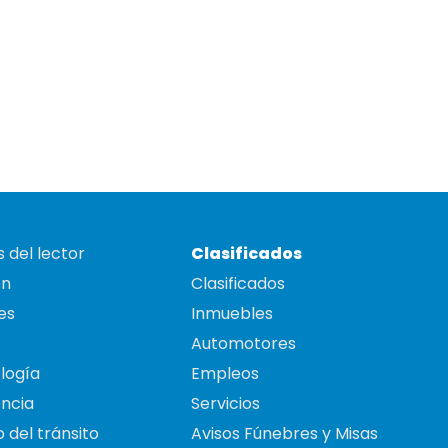
 del lector
Clasificados
on
Clasificados
es
Inmuebles
Automotores
logía
Empleos
ncia
Servicios
 del tránsito
Avisos Fúnebres y Misas