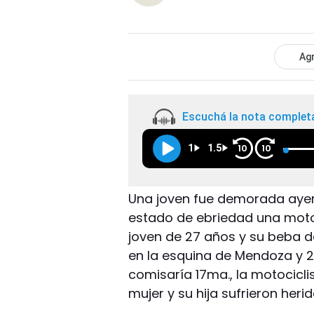
Agr
Escuchá la nota complet
1
1.5
10
10
Una joven fue demorada ayer 
estado de ebriedad una moto 
joven de 27 años y su beba 
en la esquina de Mendoza y 2
comisaría 17ma., la motociclis
mujer y su hija sufrieron herid