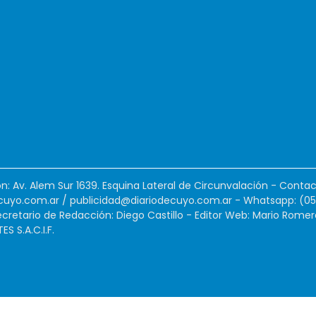
ión: Av. Alem Sur 1639. Esquina Lateral de Circunvalación - Contac
cuyo.com.ar
/
publicidad@diariodecuyo.com.ar
-
Whatsapp: (0
cretario de Redacción: Diego Castillo - Editor Web: Mario Romer
 S.A.C.I.F.