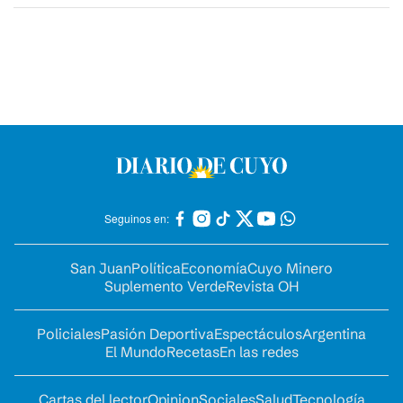
Seguinos en:
San Juan
Política
Economía
Cuyo Minero
Suplemento Verde
Revista OH
Policiales
Pasión Deportiva
Espectáculos
Argentina
El Mundo
Recetas
En las redes
Cartas del lector
Opinion
Sociales
Salud
Tecnología