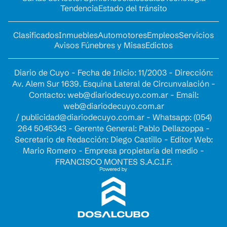
Tendencia
Estado del tránsito
Clasificados
Inmuebles
Automotores
Empleos
Servicios
Avisos Fúnebres y Misas
Edictos
Diario de Cuyo - Fecha de Inicio: 11/2003 - Dirección:
Av. Alem Sur 1639. Esquina Lateral de Circunvalación -
Contacto:
web@diariodecuyo.com.ar
- Email:
web@diariodecuyo.com.ar
/
publicidad@diariodecuyo.com.ar
-
Whatsapp: (054)
264 5045343 - Gerente General: Pablo Dellazoppa -
Secretario de Redacción: Diego Castillo - Editor Web:
Mario Romero - Empresa propietaria del medio -
FRANCISCO MONTES S.A.C.I.F.