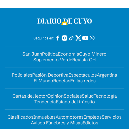
Seguinos en:
San Juan
Política
Economía
Cuyo Minero
Suplemento Verde
Revista OH
Policiales
Pasión Deportiva
Espectáculos
Argentina
El Mundo
Recetas
En las redes
Cartas del lector
Opinion
Sociales
Salud
Tecnología
Tendencia
Estado del tránsito
Clasificados
Inmuebles
Automotores
Empleos
Servicios
Avisos Fúnebres y Misas
Edictos