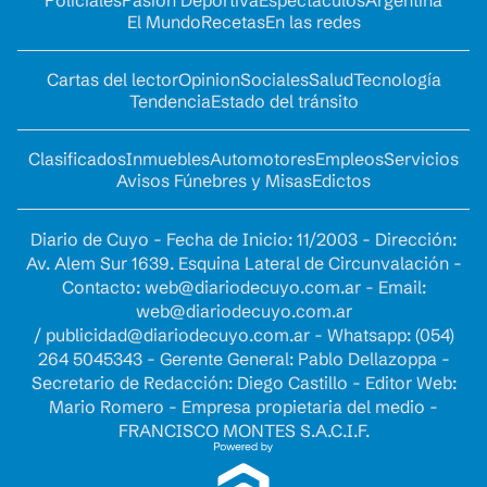
El Mundo
Recetas
En las redes
Cartas del lector
Opinion
Sociales
Salud
Tecnología
Tendencia
Estado del tránsito
Clasificados
Inmuebles
Automotores
Empleos
Servicios
Avisos Fúnebres y Misas
Edictos
Diario de Cuyo - Fecha de Inicio: 11/2003 - Dirección:
Av. Alem Sur 1639. Esquina Lateral de Circunvalación -
Contacto:
web@diariodecuyo.com.ar
- Email:
web@diariodecuyo.com.ar
/
publicidad@diariodecuyo.com.ar
-
Whatsapp: (054)
264 5045343 - Gerente General: Pablo Dellazoppa -
Secretario de Redacción: Diego Castillo - Editor Web:
Mario Romero - Empresa propietaria del medio -
FRANCISCO MONTES S.A.C.I.F.