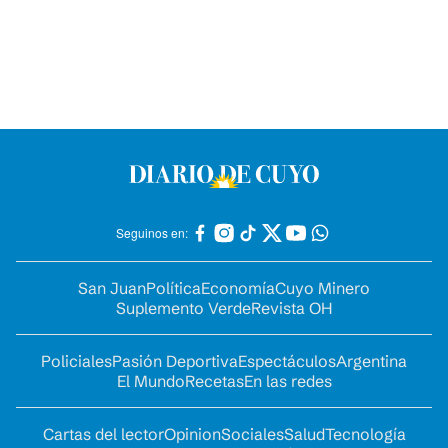
Seguinos en:
San Juan
Política
Economía
Cuyo Minero
Suplemento Verde
Revista OH
Policiales
Pasión Deportiva
Espectáculos
Argentina
El Mundo
Recetas
En las redes
Cartas del lector
Opinion
Sociales
Salud
Tecnología