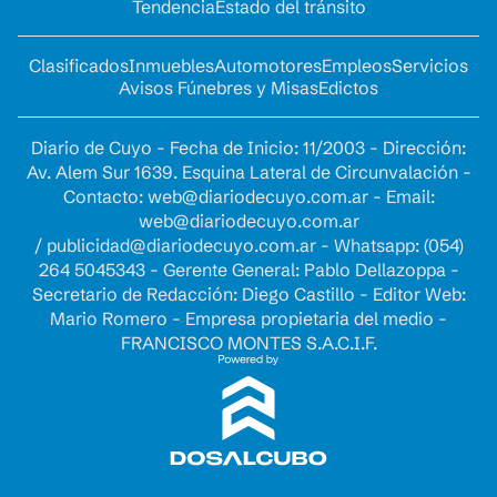
Tendencia
Estado del tránsito
Clasificados
Inmuebles
Automotores
Empleos
Servicios
Avisos Fúnebres y Misas
Edictos
Diario de Cuyo - Fecha de Inicio: 11/2003 - Dirección:
Av. Alem Sur 1639. Esquina Lateral de Circunvalación -
Contacto:
web@diariodecuyo.com.ar
- Email:
web@diariodecuyo.com.ar
/
publicidad@diariodecuyo.com.ar
-
Whatsapp: (054)
264 5045343 - Gerente General: Pablo Dellazoppa -
Secretario de Redacción: Diego Castillo - Editor Web:
Mario Romero - Empresa propietaria del medio -
FRANCISCO MONTES S.A.C.I.F.