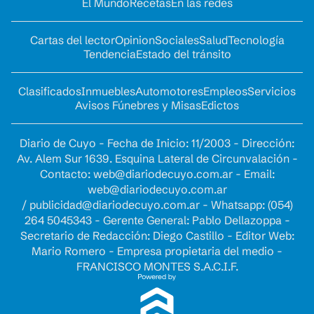
El Mundo
Recetas
En las redes
Cartas del lector
Opinion
Sociales
Salud
Tecnología
Tendencia
Estado del tránsito
Clasificados
Inmuebles
Automotores
Empleos
Servicios
Avisos Fúnebres y Misas
Edictos
Diario de Cuyo - Fecha de Inicio: 11/2003 - Dirección:
Av. Alem Sur 1639. Esquina Lateral de Circunvalación -
Contacto:
web@diariodecuyo.com.ar
- Email:
web@diariodecuyo.com.ar
/
publicidad@diariodecuyo.com.ar
-
Whatsapp: (054)
264 5045343 - Gerente General: Pablo Dellazoppa -
Secretario de Redacción: Diego Castillo - Editor Web:
Mario Romero - Empresa propietaria del medio -
FRANCISCO MONTES S.A.C.I.F.