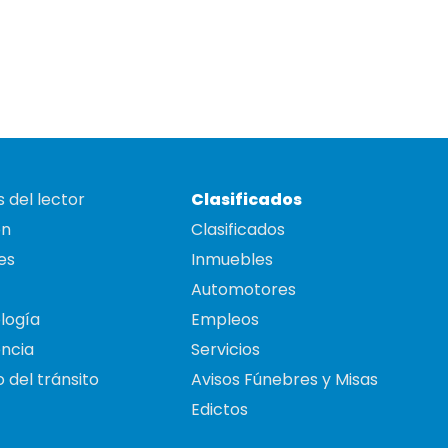
 del lector
Clasificados
on
Clasificados
es
Inmuebles
Automotores
logía
Empleos
ncia
Servicios
 del tránsito
Avisos Fúnebres y Misas
Edictos