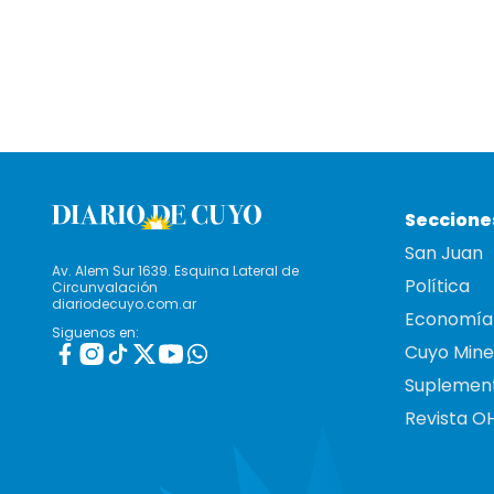
Seccione
San Juan
Av. Alem Sur 1639. Esquina Lateral de
Política
Circunvalación
diariodecuyo.com.ar
Economía
Siguenos en:
Cuyo Mine
Suplemen
Revista O