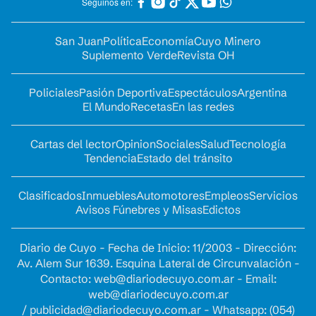
Seguinos en:
San Juan
Política
Economía
Cuyo Minero
Suplemento Verde
Revista OH
Policiales
Pasión Deportiva
Espectáculos
Argentina
El Mundo
Recetas
En las redes
Cartas del lector
Opinion
Sociales
Salud
Tecnología
Tendencia
Estado del tránsito
Clasificados
Inmuebles
Automotores
Empleos
Servicios
Avisos Fúnebres y Misas
Edictos
Diario de Cuyo - Fecha de Inicio: 11/2003 - Dirección:
Av. Alem Sur 1639. Esquina Lateral de Circunvalación -
Contacto:
web@diariodecuyo.com.ar
- Email:
web@diariodecuyo.com.ar
/
publicidad@diariodecuyo.com.ar
-
Whatsapp: (054)