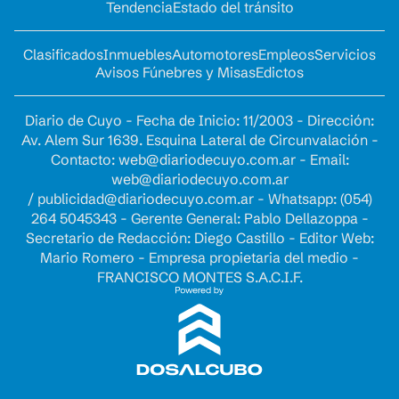
Tendencia
Estado del tránsito
Clasificados
Inmuebles
Automotores
Empleos
Servicios
Avisos Fúnebres y Misas
Edictos
Diario de Cuyo - Fecha de Inicio: 11/2003 - Dirección:
Av. Alem Sur 1639. Esquina Lateral de Circunvalación -
Contacto:
web@diariodecuyo.com.ar
- Email:
web@diariodecuyo.com.ar
/
publicidad@diariodecuyo.com.ar
-
Whatsapp: (054)
264 5045343 - Gerente General: Pablo Dellazoppa -
Secretario de Redacción: Diego Castillo - Editor Web:
Mario Romero - Empresa propietaria del medio -
FRANCISCO MONTES S.A.C.I.F.