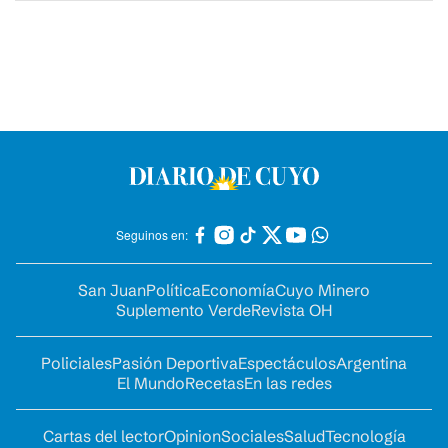
Seguinos en:
San Juan
Política
Economía
Cuyo Minero
Suplemento Verde
Revista OH
Policiales
Pasión Deportiva
Espectáculos
Argentina
El Mundo
Recetas
En las redes
Cartas del lector
Opinion
Sociales
Salud
Tecnología