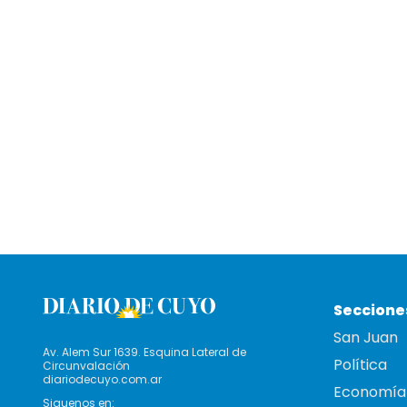
Seccione
San Juan
Av. Alem Sur 1639. Esquina Lateral de
Política
Circunvalación
diariodecuyo.com.ar
Economía
Siguenos en: