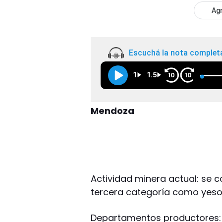
Agr
Escuchá la nota complet
1
1.5
10
10
Mendoza
Actividad minera actual: se 
tercera categoría como yeso,
Departamentos productores: L