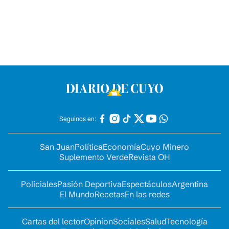
Seguinos en:
San Juan
Política
Economía
Cuyo Minero
Suplemento Verde
Revista OH
Policiales
Pasión Deportiva
Espectáculos
Argentina
El Mundo
Recetas
En las redes
Cartas del lector
Opinion
Sociales
Salud
Tecnología