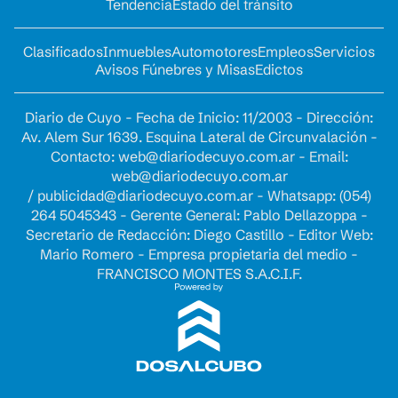
Tendencia
Estado del tránsito
Clasificados
Inmuebles
Automotores
Empleos
Servicios
Avisos Fúnebres y Misas
Edictos
Diario de Cuyo - Fecha de Inicio: 11/2003 - Dirección:
Av. Alem Sur 1639. Esquina Lateral de Circunvalación -
Contacto:
web@diariodecuyo.com.ar
- Email:
web@diariodecuyo.com.ar
/
publicidad@diariodecuyo.com.ar
-
Whatsapp: (054)
264 5045343 - Gerente General: Pablo Dellazoppa -
Secretario de Redacción: Diego Castillo - Editor Web:
Mario Romero - Empresa propietaria del medio -
FRANCISCO MONTES S.A.C.I.F.