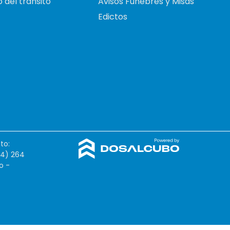
 del tránsito
Avisos Fúnebres y Misas
Edictos
to:
54) 264
o -