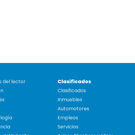
 del lector
Clasificados
on
Clasificados
es
Inmuebles
Automotores
logía
Empleos
ncia
Servicios