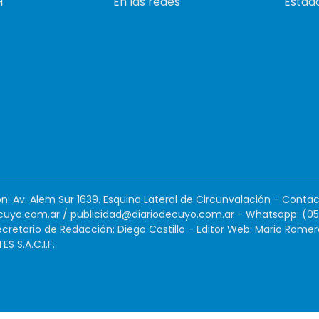
H
En las redes
Estado
ión: Av. Alem Sur 1639. Esquina Lateral de Circunvalación - Contac
cuyo.com.ar
/
publicidad@diariodecuyo.com.ar
-
Whatsapp: (0
cretario de Redacción: Diego Castillo - Editor Web: Mario Romer
 S.A.C.I.F.