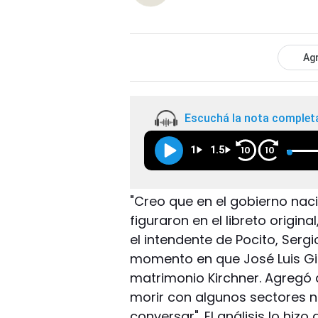
Agr
Escuchá la nota complet
1
1.5
10
10
"Creo que en el gobierno nac
figuraron en el libreto origina
el intendente de Pocito, Sergi
momento en que José Luis Gio
matrimonio Kirchner. Agregó 
morir con algunos sectores n
conversar". El análisis lo hiz