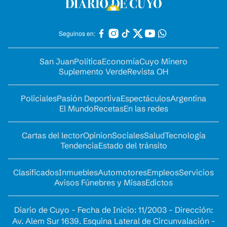
Seguinos en:
San Juan
Política
Economía
Cuyo Minero
Suplemento Verde
Revista OH
Policiales
Pasión Deportiva
Espectáculos
Argentina
El Mundo
Recetas
En las redes
Cartas del lector
Opinion
Sociales
Salud
Tecnología
Tendencia
Estado del tránsito
Clasificados
Inmuebles
Automotores
Empleos
Servicios
Avisos Fúnebres y Misas
Edictos
Diario de Cuyo - Fecha de Inicio: 11/2003 - Dirección:
Av. Alem Sur 1639. Esquina Lateral de Circunvalación -