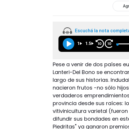
Agr
Escuchá la nota complet
1
1.5
10
10
Pese a venir de dos países eur
Lanteri-Del Bono se encontra
largo de sus historias. Indu
nacieron frutos -no sólo hijo
verdaderos emprendimientos 
provincia desde sus raíces: l
vitivinicultura varietal (fuer
difundir sus bondades en esta
Piedritas" ya ganaron premios