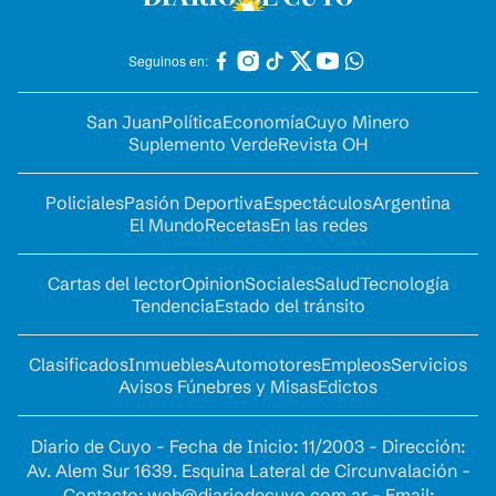
Seguinos en:
San Juan
Política
Economía
Cuyo Minero
Suplemento Verde
Revista OH
Policiales
Pasión Deportiva
Espectáculos
Argentina
El Mundo
Recetas
En las redes
Cartas del lector
Opinion
Sociales
Salud
Tecnología
Tendencia
Estado del tránsito
Clasificados
Inmuebles
Automotores
Empleos
Servicios
Avisos Fúnebres y Misas
Edictos
Diario de Cuyo - Fecha de Inicio: 11/2003 - Dirección:
Av. Alem Sur 1639. Esquina Lateral de Circunvalación -
Contacto:
web@diariodecuyo.com.ar
- Email: