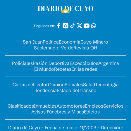
Seguinos en:
San Juan
Política
Economía
Cuyo Minero
Suplemento Verde
Revista OH
Policiales
Pasión Deportiva
Espectáculos
Argentina
El Mundo
Recetas
En las redes
Cartas del lector
Opinion
Sociales
Salud
Tecnología
Tendencia
Estado del tránsito
Clasificados
Inmuebles
Automotores
Empleos
Servicios
Avisos Fúnebres y Misas
Edictos
Diario de Cuyo - Fecha de Inicio: 11/2003 - Dirección: