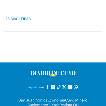
LAS MÁS LEIDAS
Seguinos en:
San Juan
Política
Economía
Cuyo Minero
Suplemento Verde
Revista OH