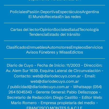
Policiales
Pasión Deportiva
Espectáculos
Argentina
El Mundo
Recetas
En las redes
Cartas del lector
Opinion
Sociales
Salud
Tecnología
Tendencia
Estado del tránsito
Clasificados
Inmuebles
Automotores
Empleos
Servicios
Avisos Fúnebres y Misas
Edictos
Diario de Cuyo - Fecha de Inicio: 11/2003 - Dirección:
Av. Alem Sur 1639. Esquina Lateral de Circunvalación -
Contacto:
web@diariodecuyo.com.ar
- Email:
web@diariodecuyo.com.ar
/
publicidad@diariodecuyo.com.ar
-
Whatsapp: (054)
264 5045343 - Gerente General: Pablo Dellazoppa -
Secretario de Redacción: Diego Castillo - Editor Web:
Mario Romero - Empresa propietaria del medio -
FRANCISCO MONTES S.A.C.I.F.