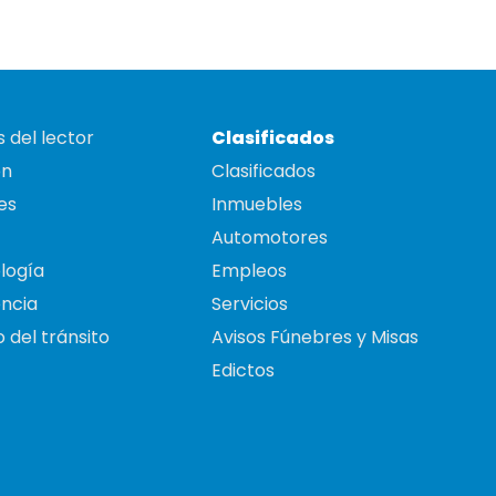
 del lector
Clasificados
on
Clasificados
es
Inmuebles
Automotores
logía
Empleos
ncia
Servicios
 del tránsito
Avisos Fúnebres y Misas
Edictos