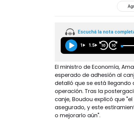
Agr
Escuchá la nota complet
1
1.5
10
10
El ministro de Economía, Ama
esperado de adhesión al canj
detalló que se está llegando a
operación. Tras la postergaci
canje, Boudou explicó que "e
asegurado, y este estiramient
o mejorarlo aún".