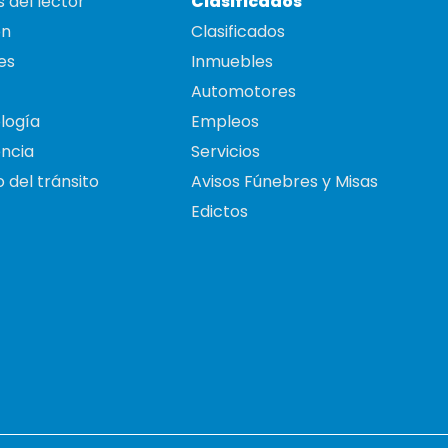
 del lector
Clasificados
on
Clasificados
es
Inmuebles
Automotores
logía
Empleos
ncia
Servicios
 del tránsito
Avisos Fúnebres y Misas
Edictos