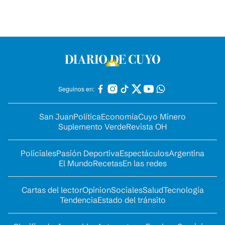
Seguinos en:
San Juan
Política
Economía
Cuyo Minero
Suplemento Verde
Revista OH
Policiales
Pasión Deportiva
Espectáculos
Argentina
El Mundo
Recetas
En las redes
Cartas del lector
Opinion
Sociales
Salud
Tecnología
Tendencia
Estado del tránsito