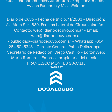
Clasificados
Inmuebles
Automotores
Empleos
Servicios
Avisos Fúnebres y Misas
Edictos
Diario de Cuyo - Fecha de Inicio: 11/2003 - Dirección:
Av. Alem Sur 1639. Esquina Lateral de Circunvalación -
Contacto:
web@diariodecuyo.com.ar
- Email:
web@diariodecuyo.com.ar
/
publicidad@diariodecuyo.com.ar
-
Whatsapp: (054)
264 5045343 - Gerente General: Pablo Dellazoppa -
Secretario de Redacción: Diego Castillo - Editor Web:
Mario Romero - Empresa propietaria del medio -
FRANCISCO MONTES S.A.C.I.F.