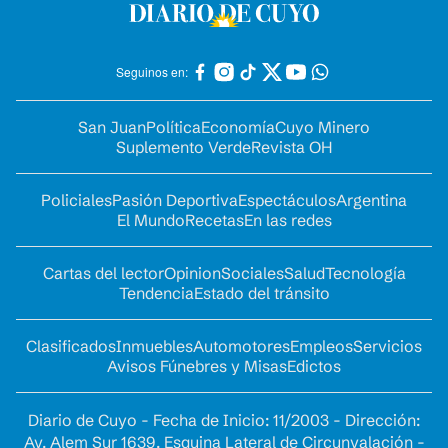
Seguinos en:
San Juan
Política
Economía
Cuyo Minero
Suplemento Verde
Revista OH
Policiales
Pasión Deportiva
Espectáculos
Argentina
El Mundo
Recetas
En las redes
Cartas del lector
Opinion
Sociales
Salud
Tecnología
Tendencia
Estado del tránsito
Clasificados
Inmuebles
Automotores
Empleos
Servicios
Avisos Fúnebres y Misas
Edictos
Diario de Cuyo - Fecha de Inicio: 11/2003 - Dirección:
Av. Alem Sur 1639. Esquina Lateral de Circunvalación -