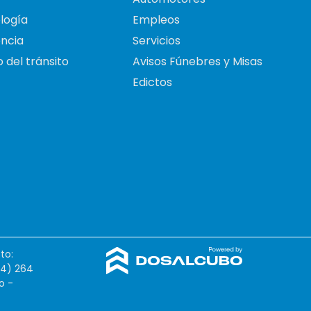
logía
Empleos
ncia
Servicios
 del tránsito
Avisos Fúnebres y Misas
Edictos
to:
54) 264
o -