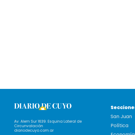
Seccione
San Juan
Av. Alem Sur 1639. Esquina Lateral de
Política
Circunvalación
diariodecuyo.com.ar
Economía