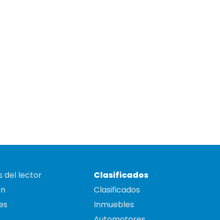
 del lector
Clasificados
on
Clasificados
es
Inmuebles
Automotores