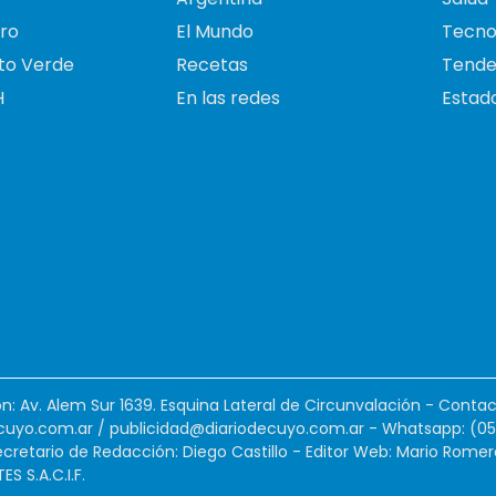
ro
El Mundo
Tecno
to Verde
Recetas
Tende
H
En las redes
Estado
ión: Av. Alem Sur 1639. Esquina Lateral de Circunvalación - Contac
cuyo.com.ar
/
publicidad@diariodecuyo.com.ar
-
Whatsapp: (0
cretario de Redacción: Diego Castillo - Editor Web: Mario Romer
 S.A.C.I.F.