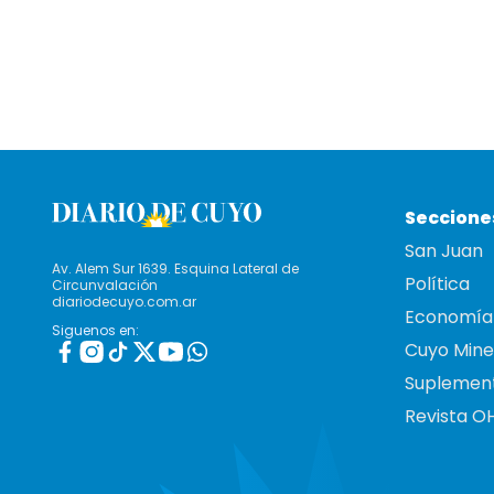
Seccione
San Juan
Av. Alem Sur 1639. Esquina Lateral de
Política
Circunvalación
diariodecuyo.com.ar
Economía
Siguenos en:
Cuyo Mine
Suplemen
Revista O