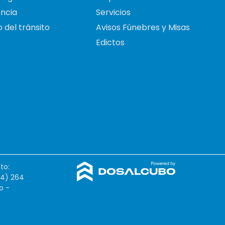
ncia
Servicios
 del tránsito
Avisos Fúnebres y Misas
Edictos
to:
54) 264
o -