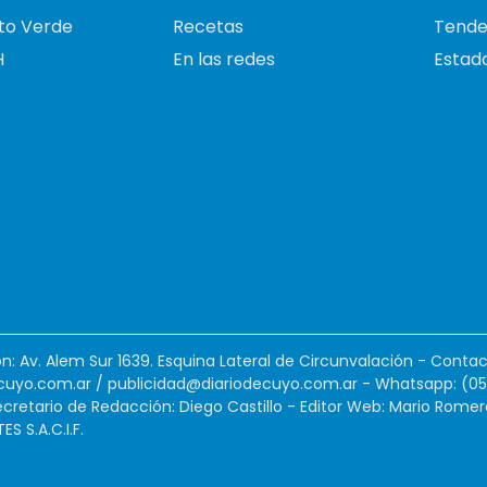
to Verde
Recetas
Tende
H
En las redes
Estado
ión: Av. Alem Sur 1639. Esquina Lateral de Circunvalación - Contac
cuyo.com.ar
/
publicidad@diariodecuyo.com.ar
-
Whatsapp: (0
cretario de Redacción: Diego Castillo - Editor Web: Mario Romer
 S.A.C.I.F.