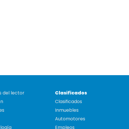
 del lector
Clasificados
on
Clasificados
es
Inmuebles
Automotores
logía
Empleos