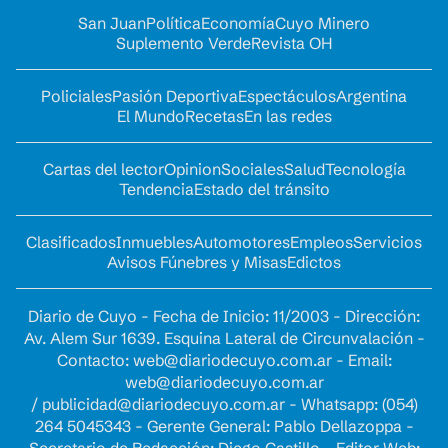
San Juan
Política
Economía
Cuyo Minero
Suplemento Verde
Revista OH
Policiales
Pasión Deportiva
Espectáculos
Argentina
El Mundo
Recetas
En las redes
Cartas del lector
Opinion
Sociales
Salud
Tecnología
Tendencia
Estado del tránsito
Clasificados
Inmuebles
Automotores
Empleos
Servicios
Avisos Fúnebres y Misas
Edictos
Diario de Cuyo - Fecha de Inicio: 11/2003 - Dirección:
Av. Alem Sur 1639. Esquina Lateral de Circunvalación -
Contacto:
web@diariodecuyo.com.ar
- Email:
web@diariodecuyo.com.ar
/
publicidad@diariodecuyo.com.ar
-
Whatsapp: (054)
264 5045343 - Gerente General: Pablo Dellazoppa -
Secretario de Redacción: Diego Castillo - Editor Web: